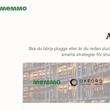
Memmo - AI-verktyg och digital kurslitteratur
Ska du börja plugga eller är du redan stud
smarta strategier för stud