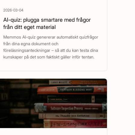
2026-03-04
AI-quiz: plugga smartare med frågor
från ditt eget material
Memmos AI-quiz genererar automatiskt quizfrågor
från dina egna dokument och
föreläsningsanteckningar – så att du kan testa dina
kunskaper på det som faktiskt gäller inför tentan.