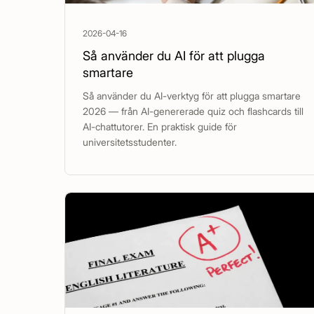
2026-04-16
Så använder du AI för att plugga
smartare
Så använder du AI-verktyg för att plugga smartare
2026 — från AI-genererade quiz och flashcards till
AI-chattutorer. En praktisk guide för
universitetsstudenter.