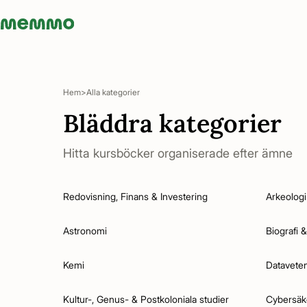
Memmo - AI-verktyg och digital kurslitteratur
Hem
Alla kategorier
Bläddra kategorier
Hitta kursböcker organiserade efter ämne
Redovisning, Finans & Investering
Arkeologi
Astronomi
Biografi
Kemi
Datavete
Kultur-, Genus- & Postkoloniala studier
Cybersäke