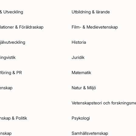
& Utveckling
Utbildning & lärande
elationer & Föräldraskap
Film- & Medievetenskap
jälvutveckling
Historia
ingvistik
Juridik
föring & PR
Matematik
enskap
Natur & Miljö
Vetenskapsteori och forskningsm
nskap & Politik
Psykologi
enskap
Samhällsvetenskap