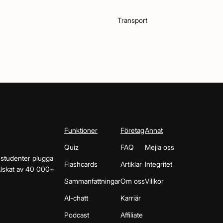
Transport
Funktioner
Företag
Annat
Quiz
FAQ
Mejla oss
 studenter plugga
Flashcards
Artiklar
Integritet
 Älskat av 40 000+
Sammanfattningar
Om oss
Villkor
AI-chatt
Karriär
Podcast
Affiliate