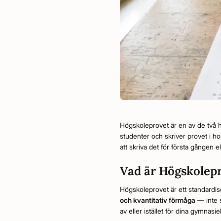
Högskoleprovet är en av de två h
studenter och skriver provet i h
att skriva det för första gången e
Vad är Högskolep
Högskoleprovet är ett standardis
och kvantitativ förmåga
— inte 
av eller istället för dina gymnas