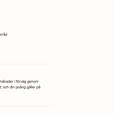
örråd
a månader i förväg genom
t, och din poäng gäller på