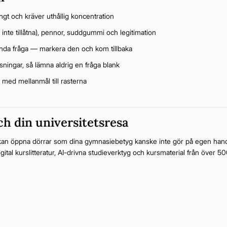
ngt och kräver uthållig koncentration
inte tillåtna), pennor, suddgummi och legitimation
 enda fråga — markera den och kom tillbaka
ssningar, så lämna aldrig en fråga blank
a med mellanmål till rasterna
h din universitetsresa
t kan öppna dörrar som dina gymnasiebetyg kanske inte gör på egen hand
gital kurslitteratur, AI-drivna studieverktyg och kursmaterial från över 50