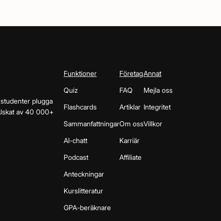
Funktioner
Företag
Annat
Quiz
FAQ
Mejla oss
 studenter plugga
Flashcards
Artiklar
Integritet
 Älskat av 40 000+
Sammanfattningar
Om oss
Villkor
AI-chatt
Karriär
Podcast
Affiliate
Anteckningar
Kurslitteratur
GPA-beräknare