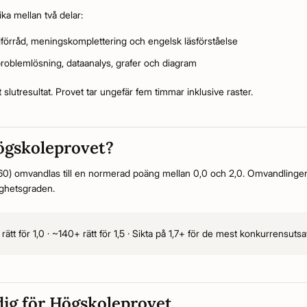
ika mellan två delar:
dförråd, meningskomplettering och engelsk läsförståelse
oblemlösning, dataanalys, grafer och diagram
itt slutresultat. Provet tar ungefär fem timmar inklusive raster.
ögskoleprovet?
160) omvandlas till en normerad poäng mellan 0,0 och 2,0. Omvandlingen v
ighetsgraden.
ätt för 1,0 · ~140+ rätt för 1,5 · Sikta på 1,7+ för de mest konkurrensut
dig för Högskoleprovet