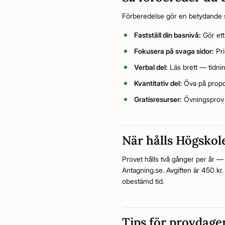
Förberedelse gör en betydande ski
Fastställ din basnivå:
Gör ett
Fokusera på svaga sidor:
Pri
Verbal del:
Läs brett — tidnin
Kvantitativ del:
Öva på propo
Gratisresurser:
Övningsprov 
När hålls Högskol
Provet hålls två gånger per år 
Antagning.se. Avgiften är 450 kr.
obestämd tid.
Tips för provdage