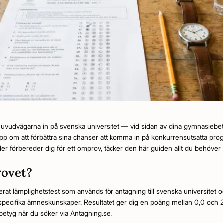
uvudvägarna in på svenska universitet — vid sidan av dina gymnasiebetyg.
opp om att förbättra sina chanser att komma in på konkurrensutsatta pr
ller förbereder dig för ett omprov, täcker den här guiden allt du behöver 
rovet?
erat lämplighetstest som används för antagning till svenska universitet 
specifika ämneskunskaper. Resultatet ger dig en poäng mellan 0,0 och 
iebetyg när du söker via Antagning.se.