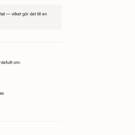
t — vilket gör det till en
rdefullt om:
nas