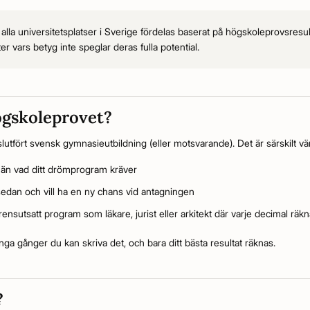
alla universitetsplatser i Sverige fördelas baserat på högskoleprovsresulta
r vars betyg inte speglar deras fulla potential.
ögskoleprovet?
slutfört svensk gymnasieutbildning (eller motsvarande). Det är särskilt vä
 än vad ditt drömprogram kräver
 sedan och vill ha en ny chans vid antagningen
rensutsatt program som läkare, jurist eller arkitekt där varje decimal räk
ga gånger du kan skriva det, och bara ditt bästa resultat räknas.
?