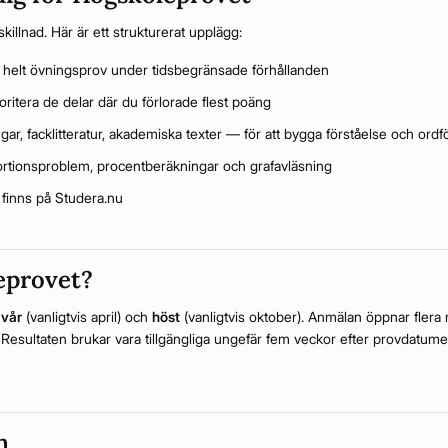
llnad. Här är ett strukturerat upplägg:
 helt övningsprov under tidsbegränsade förhållanden
oritera de delar där du förlorade flest poäng
gar, facklitteratur, akademiska texter — för att bygga förståelse och ordf
rtionsproblem, procentberäkningar och grafavläsning
finns på Studera.nu
eprovet?
—
vår
(vanligtvis april) och
höst
(vanligtvis oktober). Anmälan öppnar fler
 Resultaten brukar vara tillgängliga ungefär fem veckor efter provdatume
n