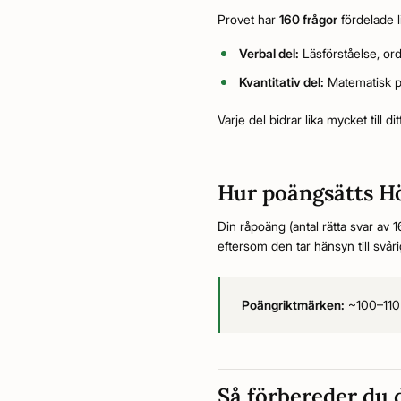
Provet har
160 frågor
fördelade l
Verbal del:
Läsförståelse, or
Kvantitativ del:
Matematisk pr
Varje del bidrar lika mycket till d
Hur poängsätts H
Din råpoäng (antal rätta svar av 
eftersom den tar hänsyn till svår
Poängriktmärken:
~100–110 r
Så förbereder du 