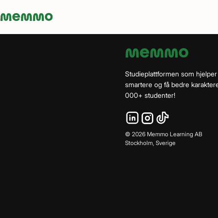
Memmo - AI-verktyg och digital kurslitteratur
Studieplattformen som hjelper
smartere og få bedre karaktere
000+ studenter!
©
2026
Memmo Learning AB
Stockholm, Sverige