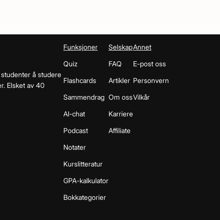
Funksjoner
Selskap
Annet
Quiz
FAQ
E-post oss
 studenter å studere
Flashcards
Artikler
Personvern
r. Elsket av 40
Sammendrag
Om oss
Vilkår
AI-chat
Karriere
Podcast
Affiliate
Notater
Kurslitteratur
GPA-kalkulator
Bokkategorier