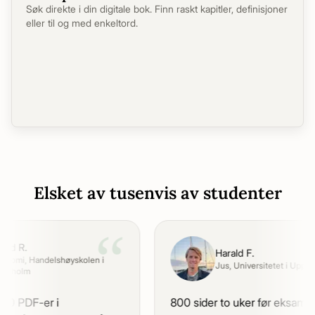
Søk direkte i din digitale bok. Finn raskt kapitler, definisjoner
eller til og med enkeltord.
Elsket av tusenvis av studenter
“
rid R.
Harald F.
nomi
, Handelshøyskolen i
Jus
, Universitetet i Uppsal
ckholm
0 PDF-er i
800 sider to uker før eksamen