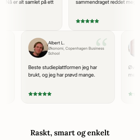
. Nå er alt samlet på ett
sammendraget reddet meg.
“
“
Albert L.
Økonomi
, Copenhagen Business
School
kurs
Beste studieplattformen jeg har
Øver
.
brukt, og jeg har prøvd mange.
meg 
Raskt, smart og enkelt