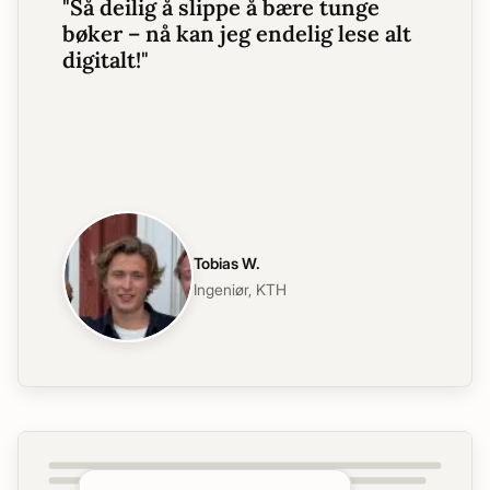
"
Så deilig å slippe å bære tunge
bøker – nå kan jeg endelig lese alt
digitalt!
"
Tobias W.
Ingeniør
,
KTH