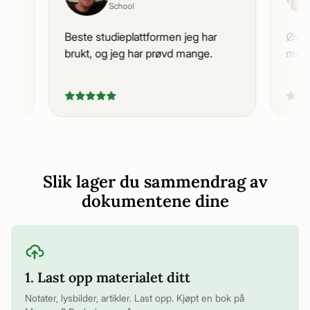
School
kurs
Beste studieplattformen jeg har
Øve
t.
brukt, og jeg har prøvd mange.
meg 
Slik lager du sammendrag av
dokumentene dine
1. Last opp materialet ditt
Notater, lysbilder, artikler. Last opp. Kjøpt en bok på