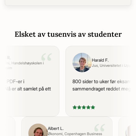
Elsket av tusenvis av studenter
“
id R.
Harald F.
nomi
, Handelshøyskolen i
Jus
, Universitetet i Uppsala
kholm
0 PDF-er i
800 sider to uker før eksamen 
 Nå er alt samlet på ett
sammendraget reddet meg.
“
“
Albert L.
Økonomi
, Copenhagen Business