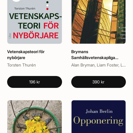
Vetenskapsteori för
Brymans
nybörjare
Samhällsvetenskapliga
metoder
Torsten Thurén
Alan Bryman, Liam Foster, Luke Sloan, Tom Clark
196 kr
390 kr