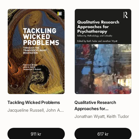
Tackling Wicked Problems
Qualitative Research
Approaches for
Jacqueline Russell, John A. Harris, Valerie A. Brown
Psychotherapy
Jonathan Wyatt, Keith Tudor
911 kr
617 kr