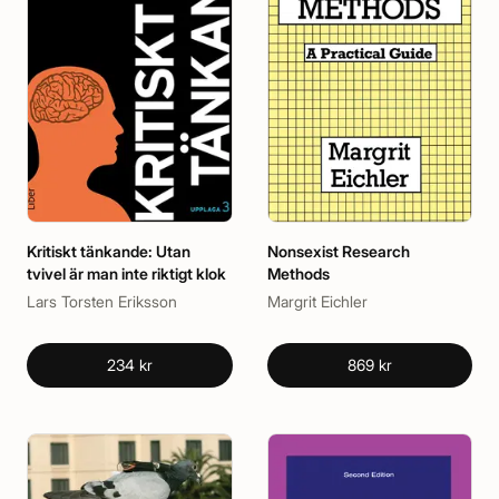
Kritiskt tänkande: Utan
Nonsexist Research
tvivel är man inte riktigt klok
Methods
Lars Torsten Eriksson
Margrit Eichler
234 kr
869 kr