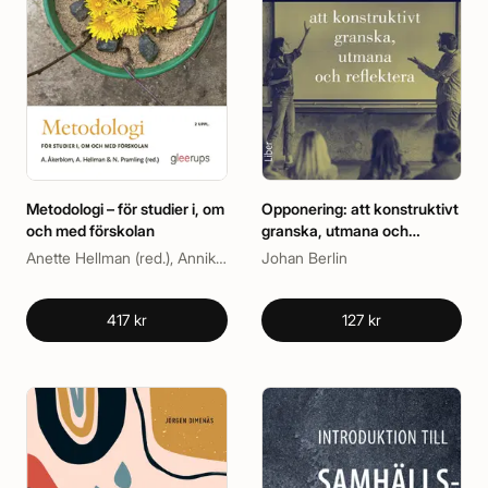
Metodologi – för studier i, om
Opponering: att konstruktivt
och med förskolan
granska, utmana och
reflektera
Anette Hellman (red.), Annika Åkerblom (red.), Niklas Pramling (red.)
Johan Berlin
417 kr
127 kr