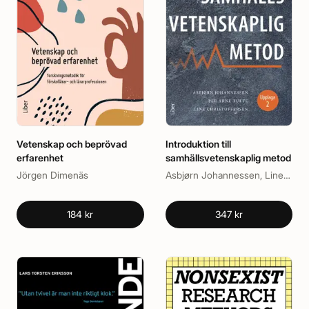
Vetenskap och beprövad
Introduktion till
erfarenhet
samhällsvetenskaplig metod
Jörgen Dimenäs
Asbjørn Johannessen, Line Christoffersen, Per Arne Tufte
184 kr
347 kr