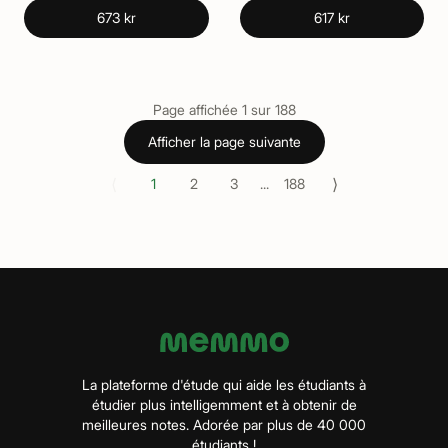
673 kr
617 kr
Page affichée
1
sur
188
Afficher la page suivante
⟨
⟩
1
2
3
...
188
La plateforme d'étude qui aide les étudiants à
étudier plus intelligemment et à obtenir de
meilleures notes. Adorée par plus de 40 000
étudiants !