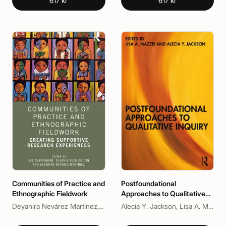
617 kr
617 kr
Communities of Practice and
Postfoundational
Ethnographic Fieldwork
Approaches to Qualitative
Inquiry
Deyanira Nevárez Martínez, Lee Cabatingan, Susan Bibler Coutin
Alecia Y. Jackson, Lisa A. Mazzei