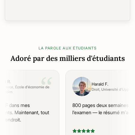
LA PAROLE AUX ÉTUDIANTS
Adoré par des milliers d'étudiants
“
id R.
Harald F.
merce
, École d'économie de
Droit
, Université d'Uppsala
kholm
PDF dans mes
800 pages deux semaines ava
nts. Maintenant, tout
l'examen — le résumé m'a sau
endroit.