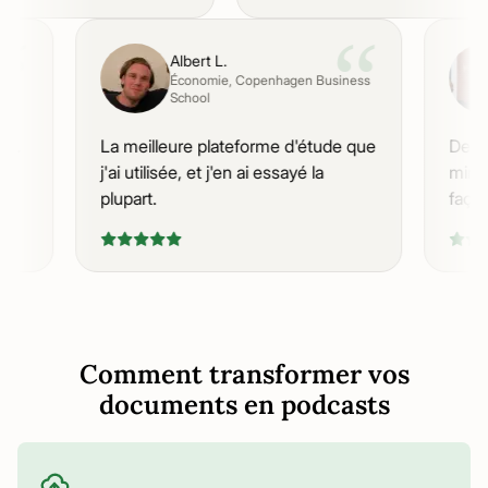
“
“
Albert L.
Économie
, Copenhagen Business
School
nant.
La meilleure plateforme d'étude que
Des
'y
j'ai utilisée, et j'en ai essayé la
min
plupart.
faç
Comment transformer vos
documents en podcasts