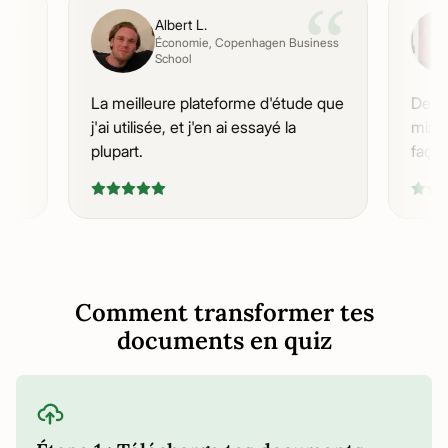
“
“
Albert L.
Économie
, Copenhagen Business
School
rs.
La meilleure plateforme d'étude que
Des 
'y
j'ai utilisée, et j'en ai essayé la
minu
plupart.
faço
Comment transformer tes
documents en quiz