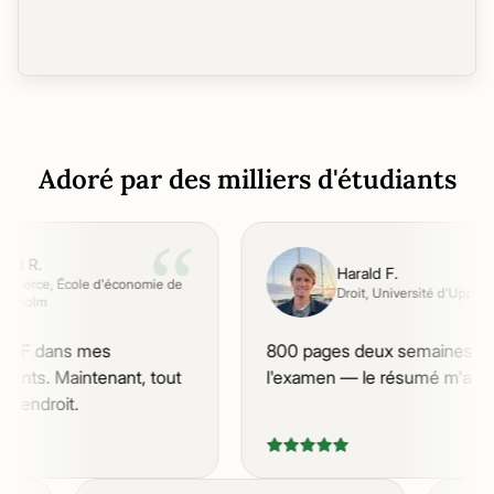
Adoré par des milliers d'étudiants
“
rid R.
Harald F.
merce
, École d'économie de
Droit
, Université d'Uppsala
ckholm
PDF dans mes
800 pages deux semaines ava
ents. Maintenant, tout
l'examen — le résumé m'a sau
 endroit.