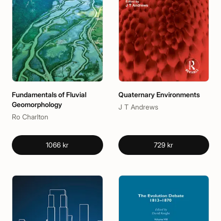
Fundamentals of Fluvial
Quaternary Environments
Geomorphology
J T Andrews
Ro Charlton
1066 kr
729 kr