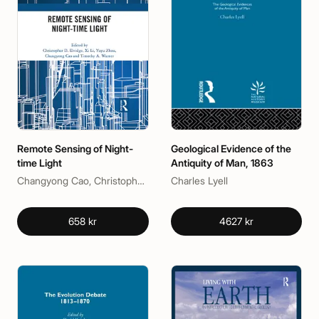
Remote Sensing of Night-
Geological Evidence of the
time Light
Antiquity of Man, 1863
Changyong Cao, Christopher Elvidge, Timothy A. Warner, Xi Li, Yuyu zhou
Charles Lyell
658 kr
4627 kr