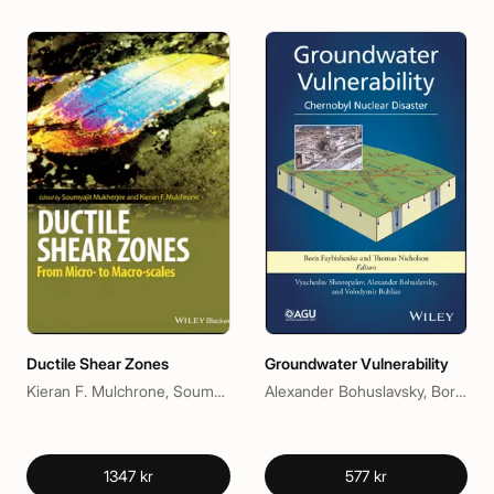
Ductile Shear Zones
Groundwater Vulnerability
Kieran F. Mulchrone, Soumyajit Mukherjee
Alexander Bohuslavsky, Boris Faybishenko, Thomas J. Nicholson, Volodymir Bublias, Vyacheslav Shestopalov
1347 kr
577 kr