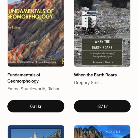
Fundamentals of
When the Earth Roars
Geomorphology
Gregory Smits
Emma Shuttleworth, Richard Huggett
631 kr
187 kr