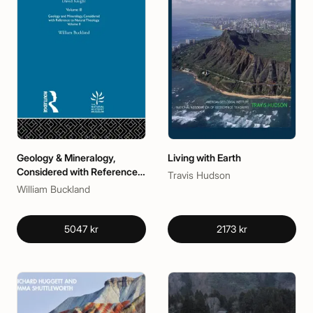
Geology & Mineralogy,
Living with Earth
Considered with Reference
Travis Hudson
to Natural Theology, Volume
William Buckland
II, 1836
5047 kr
2173 kr