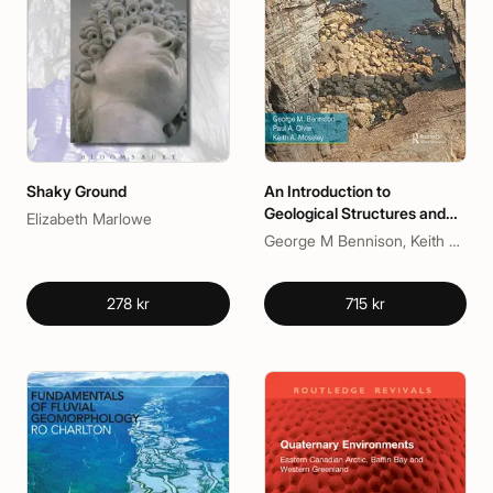
Shaky Ground
An Introduction to
Geological Structures and
Elizabeth Marlowe
Maps
George M Bennison, Keith A Moseley, Paul A Olver
278 kr
715 kr