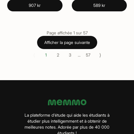
907 kr
589 kr
Page affichée
1
sur
57
Afficher la page suivante
⟨
⟩
1
2
3
...
57
La plateforme d'étude qui aide les étudiants à
étudier plus intelligemment et à obtenir de
meilleures notes. Adorée par plus de 40 000
étudiants !