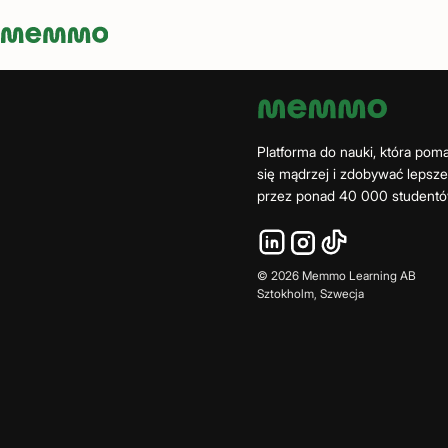
Memmo - AI-verktyg och digital kurslitteratur
Platforma do nauki, która po
się mądrzej i zdobywać lepsz
przez ponad 40 000 studentó
©
2026
Memmo Learning AB
Sztokholm, Szwecja