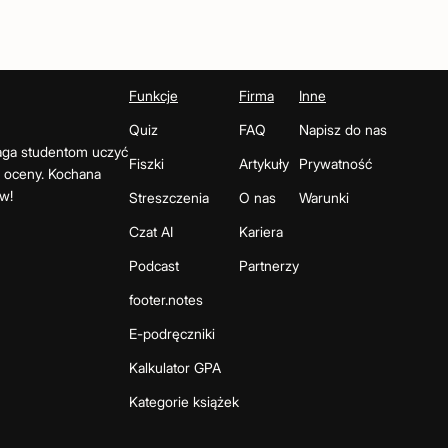
Funkcje
Firma
Inne
Quiz
FAQ
Napisz do nas
maga studentom uczyć
Fiszki
Artykuły
Prywatność
e oceny. Kochana
w!
Streszczenia
O nas
Warunki
Czat AI
Kariera
Podcast
Partnerzy
footer.notes
E-podręczniki
Kalkulator GPA
Kategorie książek