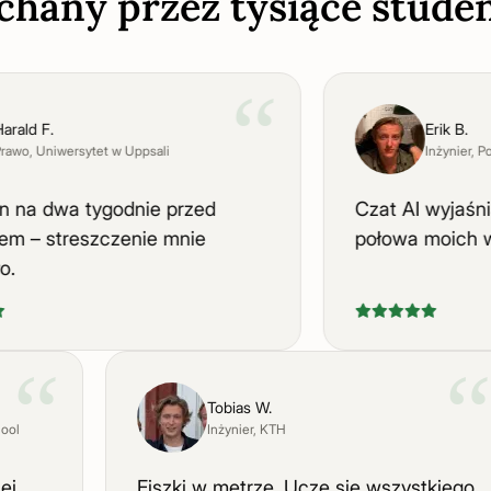
chany przez tysiące stude
“
d F.
Erik B.
o
, Uniwersytet w Uppsali
Inżynier
, Polite
a dwa tygodnie przed
Czat AI wyjaśnia rz
– streszczenie mnie
połowa moich wyk
“
Tobias W.
 School
Inżynier
, KTH
akiej
Fiszki w metrze. Uczę się wszystkieg