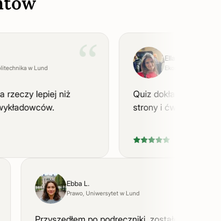
ntów
“
Ella V.
chnika w Lund
Ekonomia biznesu
, Uniwe
eczy lepiej niż
Quiz dokładnie znajduje 
ładowców.
strony i ćwiczy je.
“
“
Ebba L.
Prawo
, Uniwersytet w Lund
o
Przyszedłem po podręczniki, zostałem