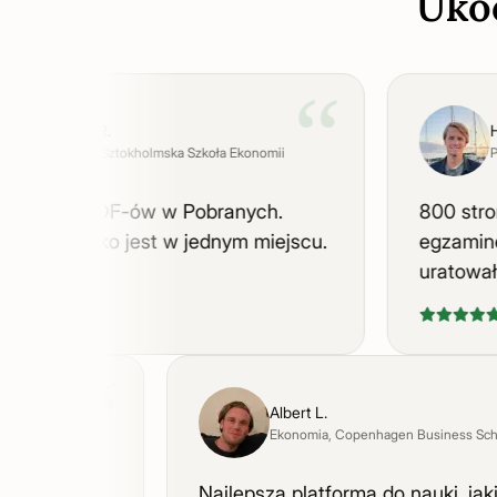
Uko
“
Astrid R.
Haral
Biznes
, Sztokholmska Szkoła Ekonomii
Praw
em 40 PDF-ów w Pobranych.
800 stron n
 wszystko jest w jednym miejscu.
egzaminem 
uratowało.
“
Albert L.
owa
, Uniwersytet
Ekonomia
, Copenhagen Business
na każdy kurs.
Najlepsza platforma do nauki, j