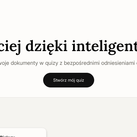
ciej dzięki intelig
oje dokumenty w quizy z bezpośrednimi odniesieniami 
Stwórz mój quiz