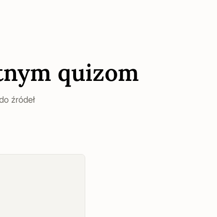
entnym quizom
do źródeł