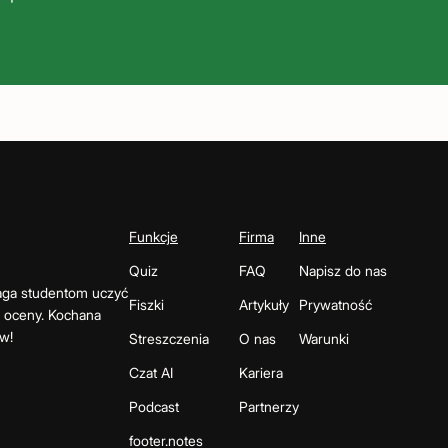
Funkcje
Firma
Inne
Quiz
FAQ
Napisz do nas
maga studentom uczyć
Fiszki
Artykuły
Prywatność
e oceny. Kochana
w!
Streszczenia
O nas
Warunki
Czat AI
Kariera
Podcast
Partnerzy
footer.notes