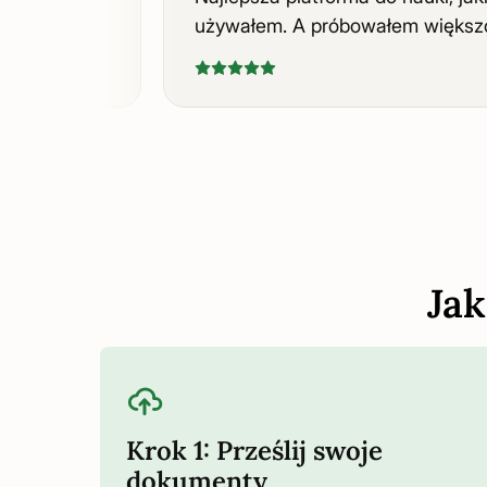
.
używałem. A próbowałem więk
Ja
Krok 1: Prześlij swoje
dokumenty