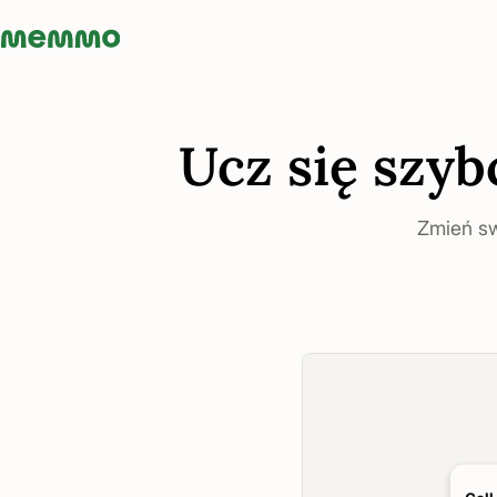
Memmo - AI-verktyg och digital kurslitteratur
Ucz się szyb
Zmień sw