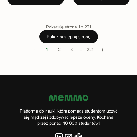
Pokazuję stronę
1
z
221
Pokaż następną stronę
⟨
⟩
1
2
3
...
221
Platforma do nauki, która pomaga studentom uczyć
się mądrzej i zdobywać lepsze oceny. Kochana
przez ponad 40 000 studentów!