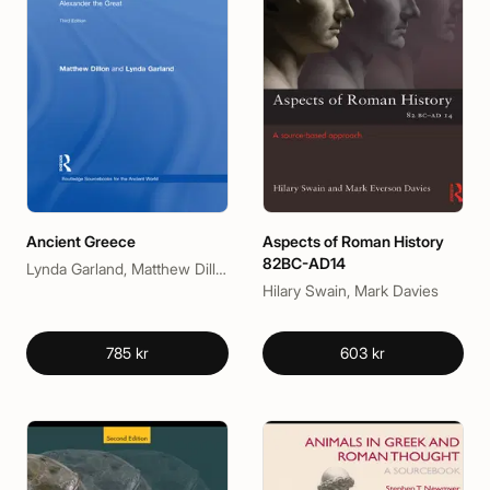
Ancient Greece
Aspects of Roman History
82BC-AD14
Lynda Garland, Matthew Dillion, Matthew Dillon
Hilary Swain, Mark Davies
785 kr
603 kr