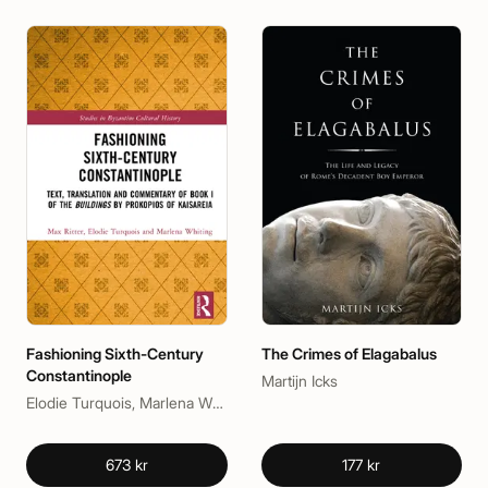
Fashioning Sixth-Century
The Crimes of Elagabalus
Constantinople
Martijn Icks
Elodie Turquois, Marlena Whiting, Max Ritter
673 kr
177 kr