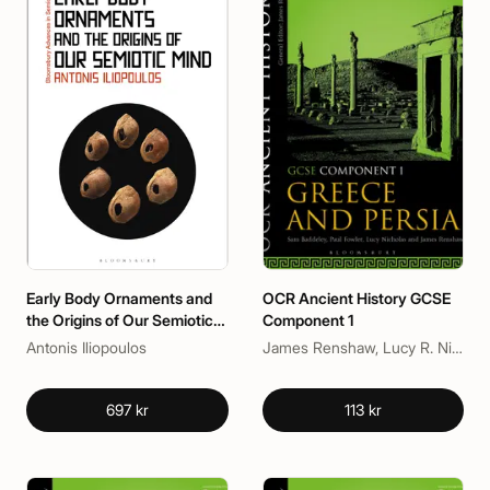
Early Body Ornaments and
OCR Ancient History GCSE
the Origins of Our Semiotic
Component 1
Mind
Antonis Iliopoulos
James Renshaw, Lucy R. Nicholas, Paul Fowler, Sam Baddeley
697 kr
113 kr