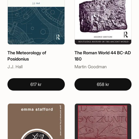
The Meteorology of
The Roman World 44 BC-AD
Posidonius
180
J.J. Hall
Martin Goodman
617 kr
658 kr