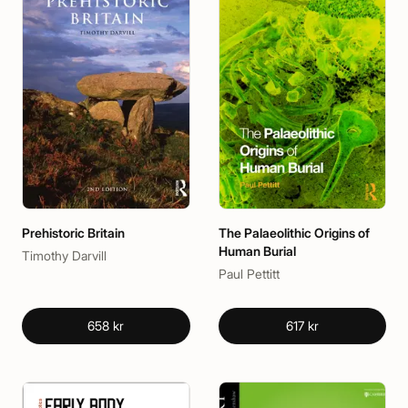
Prehistoric Britain
The Palaeolithic Origins of
Human Burial
Timothy Darvill
Paul Pettitt
658 kr
617 kr