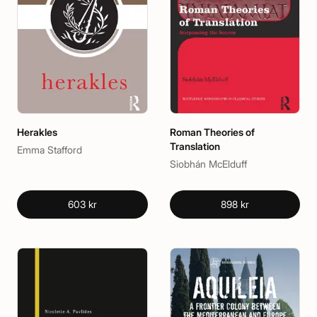
Herakles
Roman Theories of
Translation
Emma Stafford
Siobhán McElduff
603 kr
898 kr