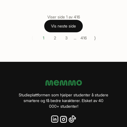
Viser side
1
av
416
Vis neste side
⟨
⟩
1
2
3
...
416
Studieplattformen som hjelper studenter å studere
smartere og få bedre karakterer. Elsket av 40
000+ studenter!