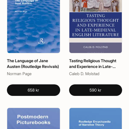
The Language of Jane
Tasting Religious Thought
Austen (Routledge Revivals)
and Experience in Late-
Medieval English Literature
Norman Page
Caleb D. Molstad
658 kr
590 kr