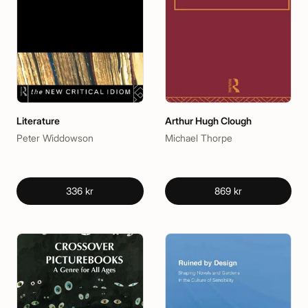
Literature
Arthur Hugh Clough
Peter Widdowson
Michael Thorpe
336 kr
869 kr