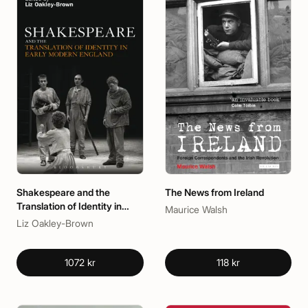
Shakespeare and the
The News from Ireland
Translation of Identity in
Maurice Walsh
Early Modern England
Liz Oakley-Brown
1072 kr
118 kr