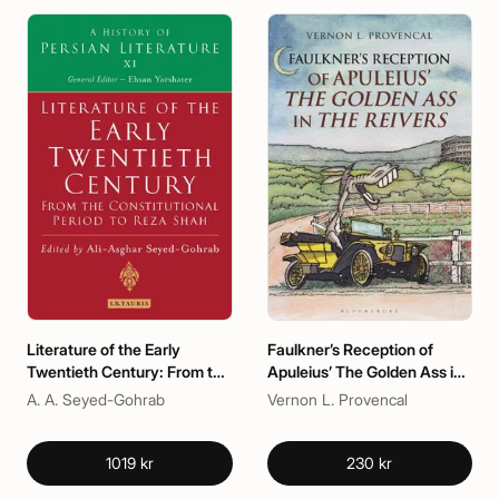
Literature of the Early
Faulkner’s Reception of
Twentieth Century: From the
Apuleius’ The Golden Ass in
Constitutional Period to Reza
The Reivers
A. A. Seyed-Gohrab
Vernon L. Provencal
Shah
1019 kr
230 kr