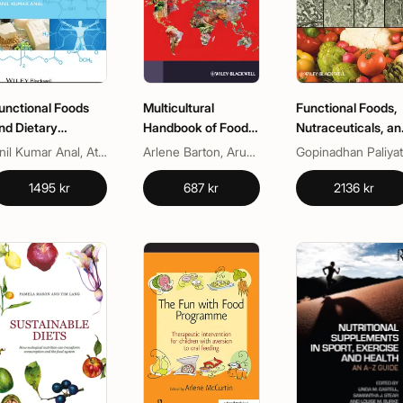
unctional Foods
Multicultural
Functional Foods,
nd Dietary
Handbook of Food,
Nutraceuticals, an
upplements
Nutrition and
Degenerative
Anil Kumar Anal, Athapol Noomhorm, Imran Ahmad
Arlene Barton, Aruna Thaker
Go
Dietetics
Disease Preventio
1495 kr
687 kr
2136 kr