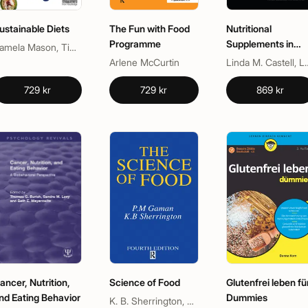
ustainable Diets
The Fun with Food
Nutritional
Programme
Supplements in
Pamela Mason, Tim Lang
Sport, Exercise an
Arlene McCurtin
Linda M. Castell, Louise M. 
Health
729 kr
729 kr
869 kr
ancer, Nutrition,
Science of Food
Glutenfrei leben fü
nd Eating Behavior
Dummies
K. B. Sherrington, P. M. Gaman