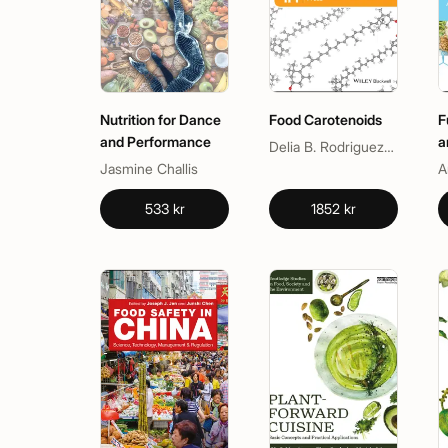
Nutrition for Dance
Food Carotenoids
F
and Performance
a
Delia B. Rodriguez-Amaya
S
Jasmine Challis
533 kr
1852 kr