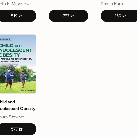
Beth E. Meyerowitz, Sandra M. Levy, Thomas G. Burish
Danna Korn
519 kr
757 kr
156 kr
hild and
dolescent Obesity
aura Stewart
577 kr