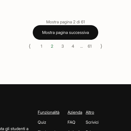
Mostra pagina
2
di
61
Mostra pagina successiva
⟨
⟩
1
2
3
4
...
61
Funzionalità
Azienda
Altro
Quiz
FAQ
Scrivici
ta gli studenti a