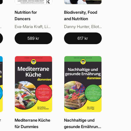
Nutrition for
Biodiversity, Food
Dancers
and Nutrition
d
Burke, Samantha J. Stear
Eva-Maria Kraft, Liane Simmel
Danny Hunter, Eliot Gee, Teresa Borelli
589 kr
617 kr
r
Mediterrane Küche
Nachhaltige und
für Dummies
gesunde Ernährung