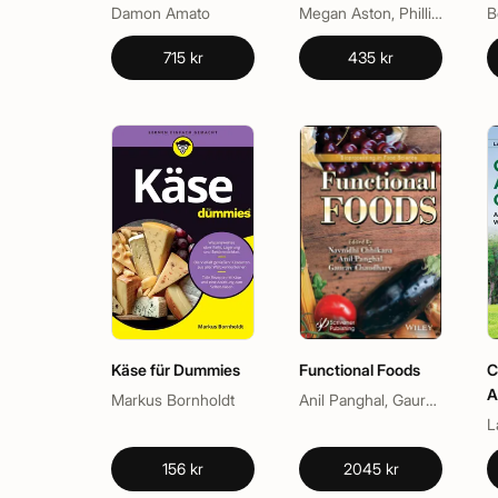
Nutrition
Damon Amato
Megan Aston, Phillip Joy
715 kr
435 kr
Käse für Dummies
Functional Foods
C
A
Markus Bornholdt
Anil Panghal, Gaurav Chaudhary, Navnidhi Chhikara
L
156 kr
2045 kr