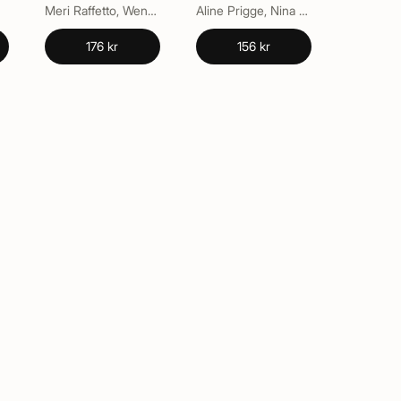
für Dummies
Meri Raffetto, Wendy Jo Peterson
Aline Prigge, Nina Weber
176 kr
156 kr