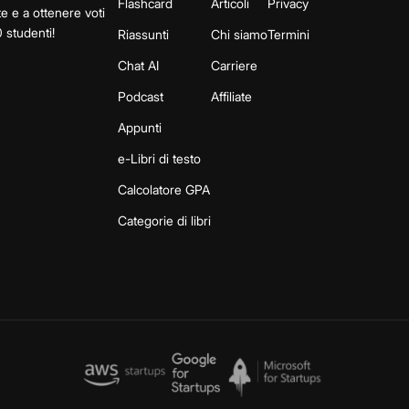
Flashcard
Articoli
Privacy
te e a ottenere voti
 studenti!
Riassunti
Chi siamo
Termini
Chat AI
Carriere
Podcast
Affiliate
Appunti
e-Libri di testo
Calcolatore GPA
Categorie di libri