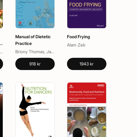
Manual of Dietetic
Food Frying
d
Practice
Alam Zeb
pinadhan Paliyath, Kalidas Shetty, Marica Bakovic
Briony Thomas, Jacki Bishop
n
918 kr
1943 kr