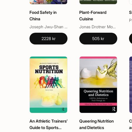
Food Safety in
Plant-Forward
S
China
Cuisine
Joseph Jwu-Shan Jen, Junshi Chen
Jonas Drotner Mouritsen, Klavs Styrbæk, Mariela Johansen, Ole G. Mouritsen
2228 kr
505 kr
An Athletic Trainers’
Queering Nutrition
C
Guide to Sports
and Dietetics
a