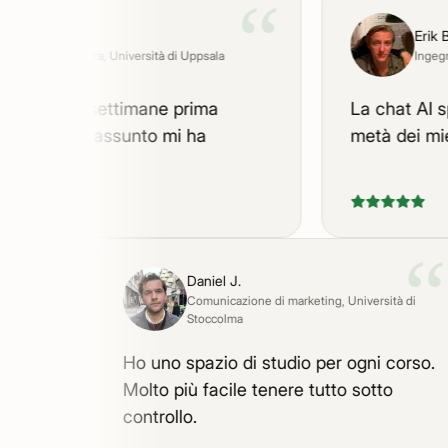
“
Harald F.
Erik B.
iurisprudenza
, Università di Uppsala
Ingegneria
ne due settimane prima
La chat AI spie
me — il riassunto mi ha
metà dei miei p
“
Daniel J.
Comunicazione di marketing
, Università di
Stoccolma
 ancora.
Ho uno spazio di studio per ogni cors
Molto più facile tenere tutto sotto
controllo.