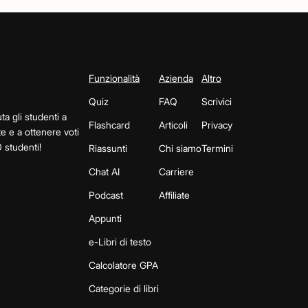
Funzionalità
Azienda
Altro
Quiz
FAQ
Scrivici
ta gli studenti a
Flashcard
Articoli
Privacy
te e a ottenere voti
 studenti!
Riassunti
Chi siamo
Termini
Chat AI
Carriere
Podcast
Affiliate
Appunti
e-Libri di testo
Calcolatore GPA
Categorie di libri