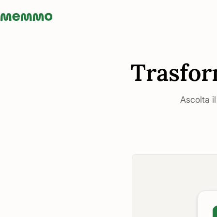
Memmo - AI-verktyg och digital kurslitteratur
Trasfor
Ascolta i