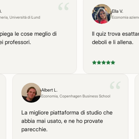
“
Ella V.
, Università di Lund
Economia aziendale
,
ga le cose meglio di
Il quiz trova esattamen
rofessori.
deboli e li allena.
“
“
Albert L.
Economia
, Copenhagen Business School
o.
La migliore piattaforma di studio che
abbia mai usato, e ne ho provate
parecchie.