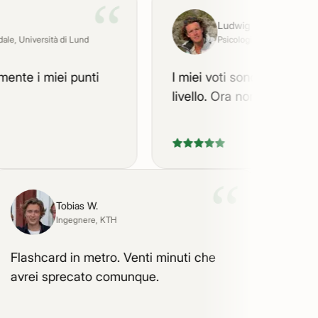
“
Ludwig D.
 Università di Lund
Psicologia
, Università di Stocc
te i miei punti
I miei voti sono migliorati di 
livello. Ora non cambio nulla.
“
Tobias W.
Ingegnere
, KTH
Flashcard in metro. Venti minuti che
So
avrei sprecato comunque.
ri