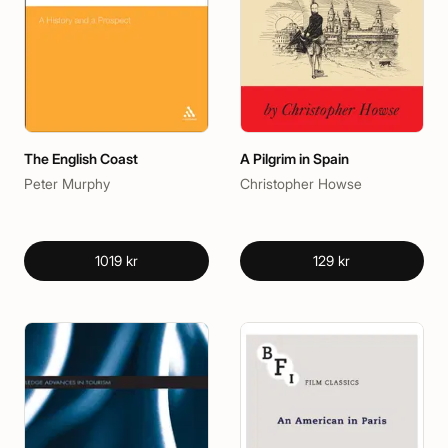
The English Coast
A Pilgrim in Spain
Peter Murphy
Christopher Howse
1019 kr
129 kr