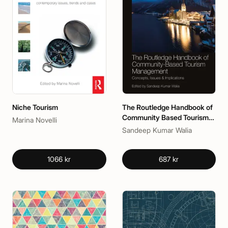
Niche Tourism
The Routledge Handbook of
Community Based Tourism
Marina Novelli
Management
Sandeep Kumar Walia
1066 kr
687 kr