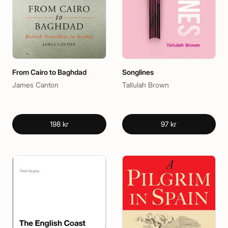
From Cairo to Baghdad
Songlines
James Canton
Tallulah Brown
198 kr
97 kr