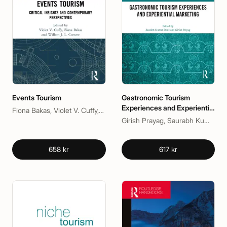
Events Tourism
Gastronomic Tourism
Experiences and Experiential
Fiona Bakas, Violet V. Cuffy, Willem J. L. Coetzee
Marketing
Girish Prayag, Saurabh Kumar Dixit
658 kr
617 kr