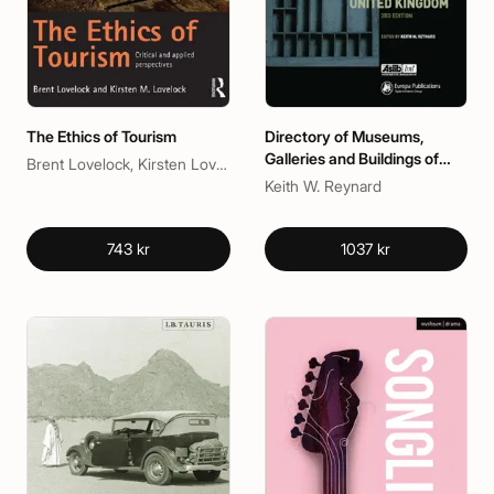
The Ethics of Tourism
Directory of Museums,
Galleries and Buildings of
Brent Lovelock, Kirsten Lovelock
Historic Interest in the UK
Keith W. Reynard
743 kr
1037 kr