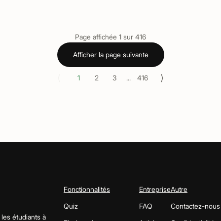
Page affichée
1
sur
416
Afficher la page suivante
⟨
⟩
1
2
3
...
416
Fonctionnalités
Entreprise
Autre
Quiz
FAQ
Contactez-nous
 les étudiants à