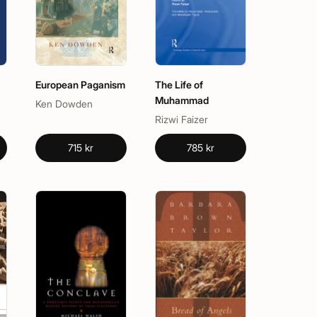
European Paganism
The Life of
Muhammad
Ken Dowden
Rizwi Faizer
715 kr
785 kr