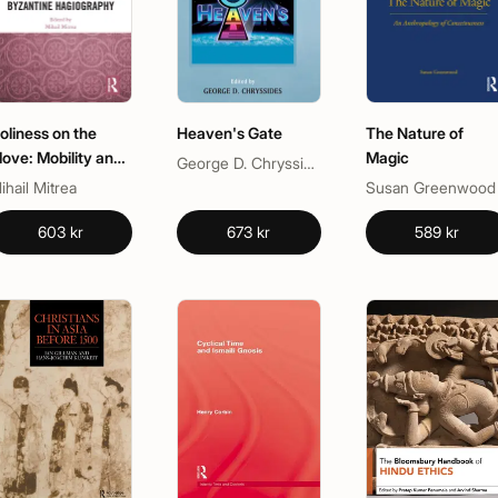
oliness on the
Heaven's Gate
The Nature of
ove: Mobility and
Magic
George D. Chryssides
pace in Byzantine
ihail Mitrea
Susan Greenwood
agiography
603 kr
673 kr
589 kr