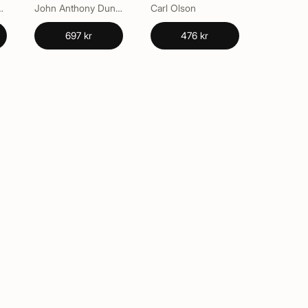
uairi Meyler, Ryan Haecker, Tara B. M. Smith, Trevor B. Williams, Walter Barta, Will Nicholas, Yael Thomas Cameron
John Anthony Dunne, Kris Song
Carl Olson
697 kr
476 kr