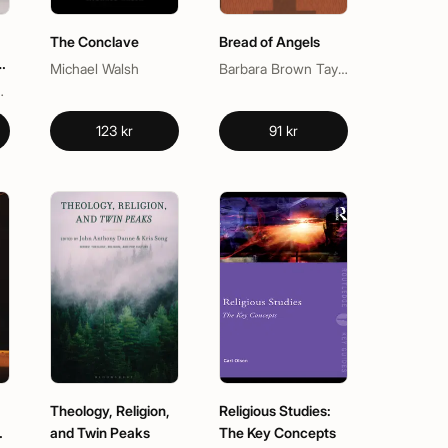
The Conclave
Bread of Angels
u
Michael Walsh
Barbara Brown Taylor
umar Penumala
123 kr
91 kr
,
Theology, Religion,
Religious Studies:
f
and Twin Peaks
The Key Concepts