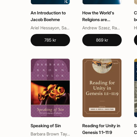
An Introduction to
How the World's
C
Jacob Boehme
Religions are
b
Responding to
Ariel Hessayon, Sarah Apetrei
Andrew Szasz, Randolph Haluza-DeLay, Robin Globus Veldman
Climate Change
785 kr
869 kr
Speaking of Sin
Reading for Unity in
S
Genesis 1:1–11:9
C
Barbara Brown Taylor