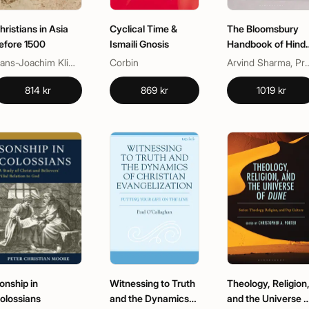
hristians in Asia
Cyclical Time &
The Bloomsbury
efore 1500
Ismaili Gnosis
Handbook of Hind
Ethics
Hans-Joachim Klimkeit, Ian Gilman
Corbin
Arvind Sharma, Pratap K
814 kr
869 kr
1019 kr
onship in
Witnessing to Truth
Theology, Religion
olossians
and the Dynamics
and the Universe o