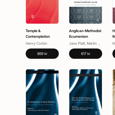
Temple &
Anglican-Methodist
H
Contemplation
Ecumenism
M
S
Henry Corbin
Jane Platt, Martin Wellings
M
H
869 kr
617 kr