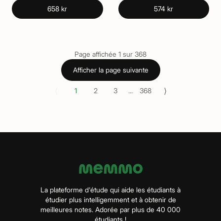
658 kr
574 kr
Page affichée
1
sur
368
Afficher la page suivante
⟨
⟩
1
2
3
...
368
La plateforme d'étude qui aide les étudiants à
étudier plus intelligemment et à obtenir de
meilleures notes. Adorée par plus de 40 000
étudiants !