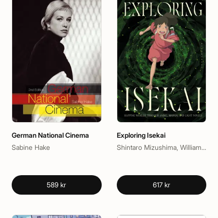
German National Cinema
Exploring Isekai
Sabine Hake
Shintaro Mizushima, William B. Ashbaugh
589 kr
617 kr