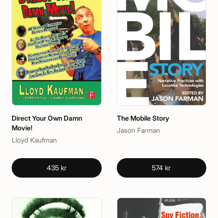
Direct Your Own Damn
The Mobile Story
Movie!
Jason Farman
Lloyd Kaufman
435 kr
574 kr