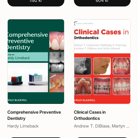
1192 kr
604 kr
Comprehensive Preventive
Clinical Cases in
Dentistry
Orthodontics
Hardy Limeback
Andrew T. DiBiase, Martyn T. Cobourne, Padhraig S. Fleming, Sofia Ahmad