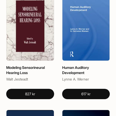
Modeling Sensorineural
Human Auditory
Hearing Loss
Development
Walt Jesteadt
Lynne A. Werner
827 kr
617 kr