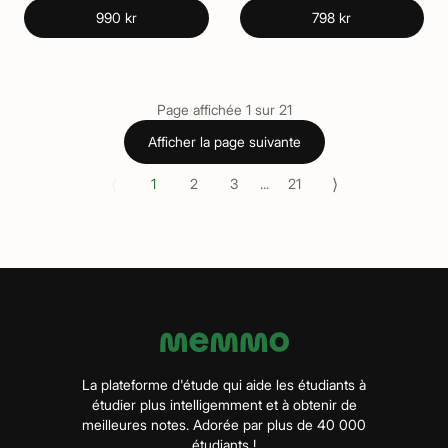
990 kr
798 kr
Page affichée
1
sur
21
Afficher la page suivante
⟨
⟩
1
2
3
...
21
La plateforme d'étude qui aide les étudiants à
étudier plus intelligemment et à obtenir de
meilleures notes. Adorée par plus de 40 000
étudiants !