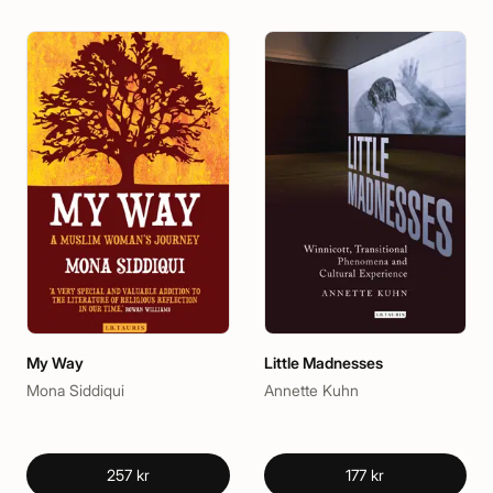
My Way
Little Madnesses
Mona Siddiqui
Annette Kuhn
257 kr
177 kr