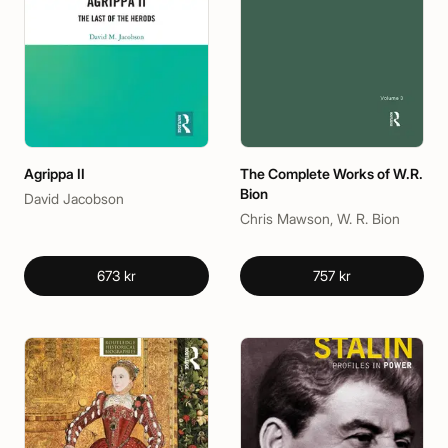
Agrippa II
The Complete Works of W.R.
Bion
David Jacobson
Chris Mawson, W. R. Bion
673 kr
757 kr