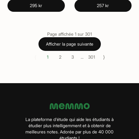
295 kr
257 kr
Page affichée
1
sur
301
Afficher la page suivante
⟨
⟩
1
2
3
...
301
La plateforme d'étude qui aide les étudiants à
étudier plus intelligemment et à obtenir de
meilleures notes. Adorée par plus de 40 000
étudiants !