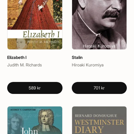
Elizabeth I
Stalin
Judith M. Richards
Hiroaki Kuromiya
589 kr
701 kr