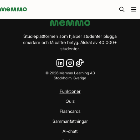
Memmo - AI-verktyg och digital kurslitteratur
Studieplattformen som hjälper studenter plugga
smartare och få bättre betyg. Älskat av 40 000+
studenter.
©
2026
Memmo Learning AB
Stockholm, Sverige
Funktioner
Quiz
Flashcards
Sammanfattningar
AI-chatt