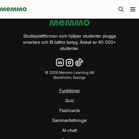
Memmo - AI-verktyg och digital kurslitteratur
Studieplattformen som hjälper studenter plugga
smartare och få bättre betyg. Älskat av 40 000+
studenter.
©
2026
Memmo Learning AB
Stockholm, Sverige
Funktioner
Quiz
Flashcards
Sammanfattningar
AI-chatt