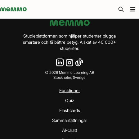
Memmo - AI-verktyg och digital kurslitteratur
Studieplattformen som hjälper studenter plugga
smartare och få bättre betyg. Älskat av 40 000+
studenter.
©
2026
Memmo Learning AB
Stockholm, Sverige
Funktioner
Quiz
Flashcards
Sammanfattningar
AI-chatt