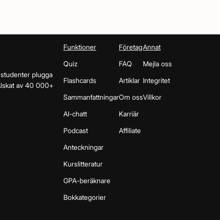
Funktioner
Företag
Annat
Quiz
FAQ
Mejla oss
 studenter plugga
Flashcards
Artiklar
Integritet
 Älskat av 40 000+
Sammanfattningar
Om oss
Villkor
AI-chatt
Karriär
Podcast
Affiliate
Anteckningar
Kurslitteratur
GPA-beräknare
Bokkategorier