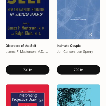
Disorders of the Self
Intimate Couple
James F. Masterson, M.D., Ralph Klein, M.D.
Jon Carlson, Len Sperry
701 kr
729 kr