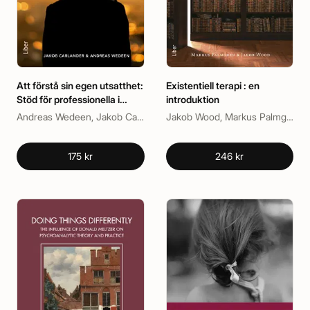
Att förstå sin egen utsatthet:
Existentiell terapi : en
Stöd för professionella i
introduktion
människovårdande yrken
Andreas Wedeen, Jakob Carlander
Jakob Wood, Markus Palmgren
175 kr
246 kr