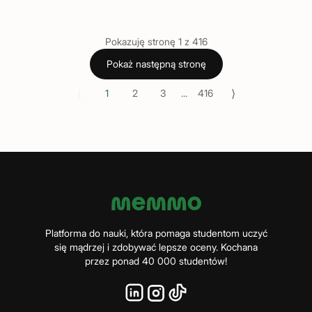
Pokazuję stronę
1
z
416
Pokaż następną stronę
⟨
⟩
1
2
3
...
416
Platforma do nauki, która pomaga studentom uczyć
się mądrzej i zdobywać lepsze oceny. Kochana
przez ponad 40 000 studentów!