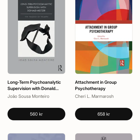
Long-Term Psychoanalytic
Attachment in Group
Supervision with Donald
Psychotherapy
Meltzer
João Sousa Monteiro
Cheri L. Marmarosh
560 kr
658 kr