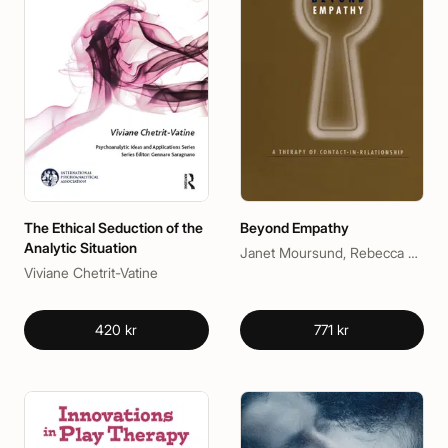
The Ethical Seduction of the
Beyond Empathy
Analytic Situation
Janet Moursund, Rebecca Trautmann, Richard Erskine
Viviane Chetrit-Vatine
420 kr
771 kr