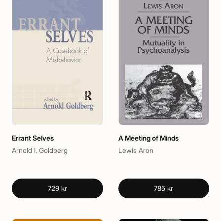
Errant Selves
A Meeting of Minds
Arnold I. Goldberg
Lewis Aron
729 kr
785 kr