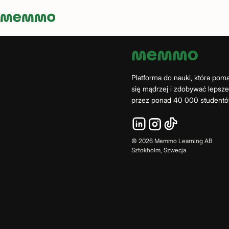
Memmo - AI-verktyg och digital kurslitteratur
Platforma do nauki, która po
się mądrzej i zdobywać lepsz
przez ponad 40 000 studentó
©
2026
Memmo Learning AB
Sztokholm, Szwecja