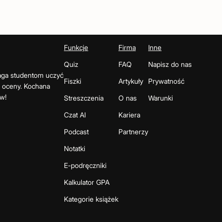
Funkcje
Firma
Inne
Quiz
FAQ
Napisz do nas
maga studentom uczyć
Fiszki
Artykuły
Prywatność
e oceny. Kochana
w!
Streszczenia
O nas
Warunki
Czat AI
Kariera
Podcast
Partnerzy
Notatki
E-podręczniki
Kalkulator GPA
Kategorie książek