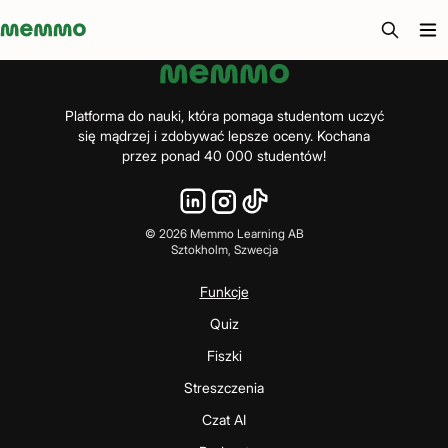
Memmo - AI-verktyg och digital kurslitteratur
Platforma do nauki, która pomaga studentom uczyć
się mądrzej i zdobywać lepsze oceny. Kochana
przez ponad 40 000 studentów!
©
2026
Memmo Learning AB
Sztokholm, Szwecja
Funkcje
Quiz
Fiszki
Streszczenia
Czat AI