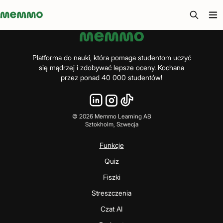
Memmo - AI-verktyg och digital kurslitteratur
Platforma do nauki, która pomaga studentom uczyć
się mądrzej i zdobywać lepsze oceny. Kochana
przez ponad 40 000 studentów!
©
2026
Memmo Learning AB
Sztokholm, Szwecja
Funkcje
Quiz
Fiszki
Streszczenia
Czat AI