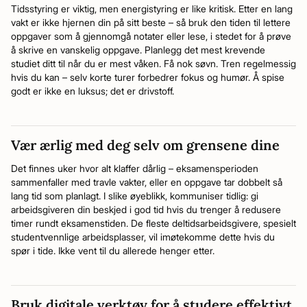
Tidsstyring er viktig, men energistyring er like kritisk. Etter en lang
vakt er ikke hjernen din på sitt beste – så bruk den tiden til lettere
oppgaver som å gjennomgå notater eller lese, i stedet for å prøve
å skrive en vanskelig oppgave. Planlegg det mest krevende
studiet ditt til når du er mest våken. Få nok søvn. Tren regelmessig
hvis du kan – selv korte turer forbedrer fokus og humør. Å spise
godt er ikke en luksus; det er drivstoff.
Vær ærlig med deg selv om grensene dine
Det finnes uker hvor alt klaffer dårlig – eksamensperioden
sammenfaller med travle vakter, eller en oppgave tar dobbelt så
lang tid som planlagt. I slike øyeblikk, kommuniser tidlig: gi
arbeidsgiveren din beskjed i god tid hvis du trenger å redusere
timer rundt eksamenstiden. De fleste deltidsarbeidsgivere, spesielt
studentvennlige arbeidsplasser, vil imøtekomme dette hvis du
spør i tide. Ikke vent til du allerede henger etter.
Bruk digitale verktøy for å studere effektivt