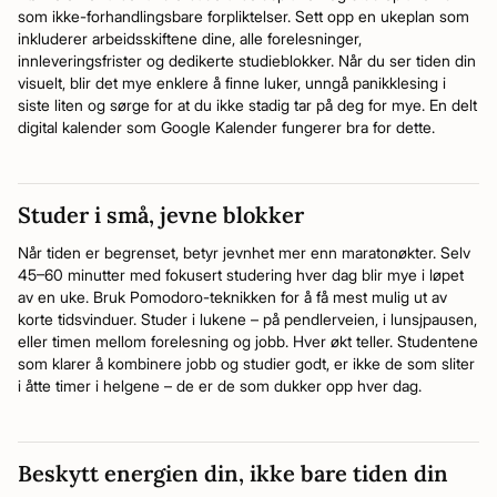
som ikke-forhandlingsbare forpliktelser. Sett opp en ukeplan som
inkluderer arbeidsskiftene dine, alle forelesninger,
innleveringsfrister og dedikerte studieblokker. Når du ser tiden din
visuelt, blir det mye enklere å finne luker, unngå panikklesing i
siste liten og sørge for at du ikke stadig tar på deg for mye. En delt
digital kalender som Google Kalender fungerer bra for dette.
Studer i små, jevne blokker
Når tiden er begrenset, betyr jevnhet mer enn maratonøkter. Selv
45–60 minutter med fokusert studering hver dag blir mye i løpet
av en uke. Bruk Pomodoro-teknikken for å få mest mulig ut av
korte tidsvinduer. Studer i lukene – på pendlerveien, i lunsjpausen,
eller timen mellom forelesning og jobb. Hver økt teller. Studentene
som klarer å kombinere jobb og studier godt, er ikke de som sliter
i åtte timer i helgene – de er de som dukker opp hver dag.
Beskytt energien din, ikke bare tiden din