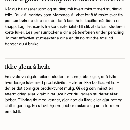
Når du balanserer jobb og studier, må hvert minutt med studietid
telle. Bruk AI-verktøy som Memmos AI-chat for å få raske svar fra
pensumbøkene dine i stedet for å lese hele kapitler når tiden er
knapp. Lag flashcards fra kursmaterialet ditt slik at du kan studere i
korte luker. Les pensumbøkene dine på telefonen under pendling.
Jo mer effektive studieøktene dine er, desto mindre total tid
trenger du å bruke.
Ikke glem å hvile
En av de vanligste feilene studenter som jobber gjør, er å fylle
hver ledige luke med produktivitet. Hvile er ikke bortkastet tid –
det er det som gjør produktivitet mulig. Gi deg selv minst én
ettermiddag eller kveld hver uke hvor du verken studerer eller
jobber. Tilbring tid med venner, gjør noe du liker, eller gjør rett og
slett ingenting. En uthvilt hjerne jobber raskere og smartere enn
en utslitt.