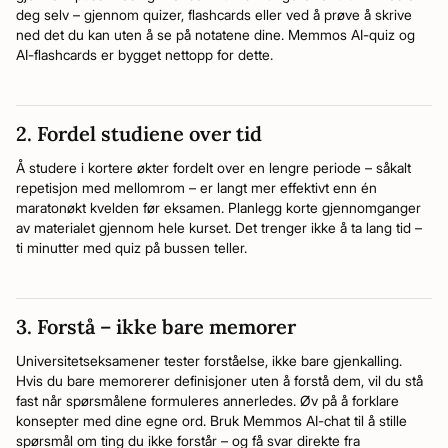
deg selv – gjennom quizer, flashcards eller ved å prøve å skrive
ned det du kan uten å se på notatene dine. Memmos AI-quiz og
AI-flashcards er bygget nettopp for dette.
2. Fordel studiene over tid
Å studere i kortere økter fordelt over en lengre periode – såkalt
repetisjon med mellomrom – er langt mer effektivt enn én
maratonøkt kvelden før eksamen. Planlegg korte gjennomganger
av materialet gjennom hele kurset. Det trenger ikke å ta lang tid –
ti minutter med quiz på bussen teller.
3. Forstå – ikke bare memorer
Universitetseksamener tester forståelse, ikke bare gjenkalling.
Hvis du bare memorerer definisjoner uten å forstå dem, vil du stå
fast når spørsmålene formuleres annerledes. Øv på å forklare
konsepter med dine egne ord. Bruk Memmos AI-chat til å stille
spørsmål om ting du ikke forstår – og få svar direkte fra