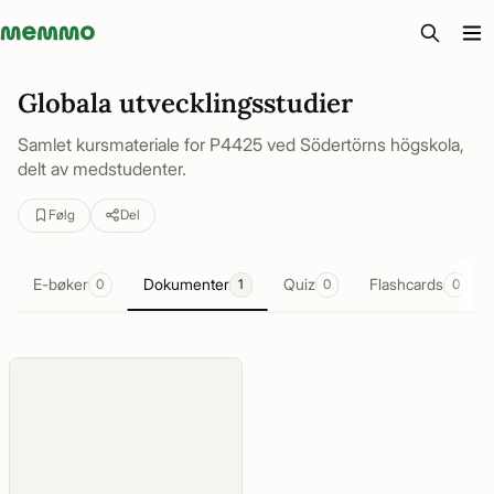
Memmo - AI-verktyg och digital kurslitteratur
Globala utvecklingsstudier
Samlet kursmateriale for P4425 ved Södertörns högskola,
delt av medstudenter.
Følg
Del
E-bøker
Dokumenter
Quiz
Flashcards
0
1
0
0