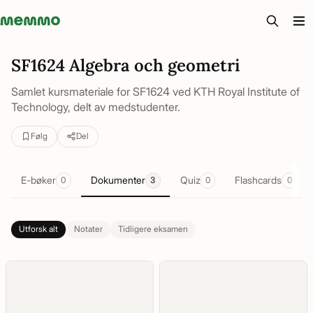
Memmo - AI-verktyg och digital kurslitteratur
SF1624 Algebra och geometri
Samlet kursmateriale for SF1624 ved KTH Royal Institute of
Technology, delt av medstudenter.
Følg
Del
E-bøker
Dokumenter
Quiz
Flashcards
0
3
0
0
Utforsk alt
Notater
Tidligere eksamen