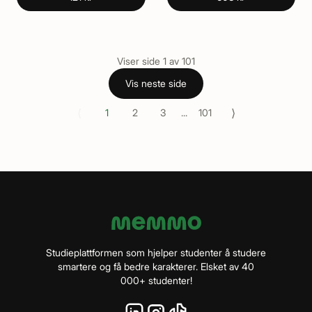
Viser side
1
av
101
Vis neste side
⟨
⟩
1
2
3
...
101
Studieplattformen som hjelper studenter å studere
smartere og få bedre karakterer. Elsket av 40
000+ studenter!