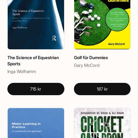
The Science of Equestrian
Golf für Dummies
Sports
Gary McCord
Inga Wolframm
715 kr
187 kr