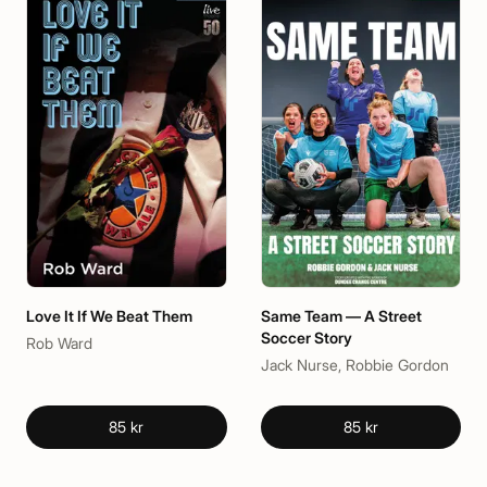
Love It If We Beat Them
Same Team — A Street
Soccer Story
Rob Ward
Jack Nurse, Robbie Gordon
85 kr
85 kr