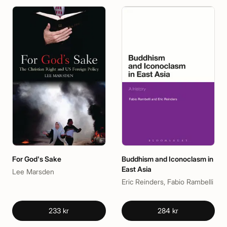
For God's Sake
Buddhism and Iconoclasm in
East Asia
Lee Marsden
Eric Reinders, Fabio Rambelli
233 kr
284 kr