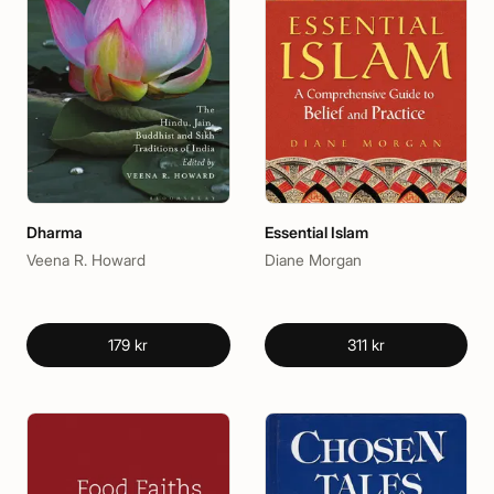
Dharma
Essential Islam
Veena R. Howard
Diane Morgan
179 kr
311 kr