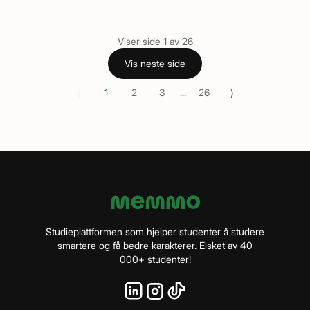
Viser side
1
av
26
Vis neste side
⟨
⟩
1
2
3
...
26
Studieplattformen som hjelper studenter å studere
smartere og få bedre karakterer. Elsket av 40
000+ studenter!