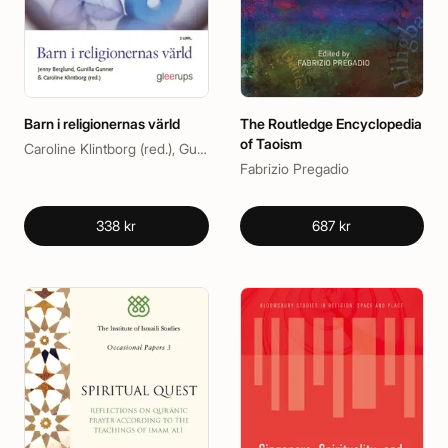
Barn i religionernas värld
The Routledge Encyclopedia
of Taoism
Caroline Klintborg (red.), Gunilla Gunner (red.), Jenny Berglund (red.)
Fabrizio Pregadio
338 kr
687 kr