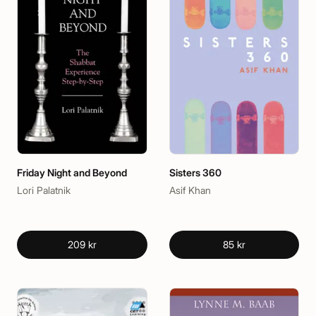
Friday Night and Beyond
Sisters 360
Lori Palatnik
Asif Khan
209 kr
85 kr