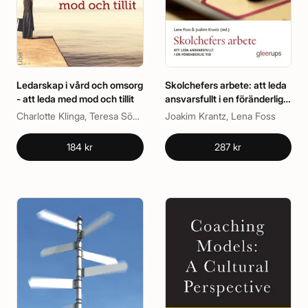
Ledarskap i vård och omsorg
Skolchefers arbete: att leda
- att leda med mod och tillit
ansvarsfullt i en föränderlig
tid
Charlotte Klinga, Teresa Söderhjelm
Joakim Krantz, Lena Foss
184 kr
287 kr