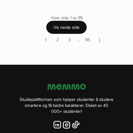
Viser side
1
av
95
Vis neste side
⟨
⟩
1
2
3
...
95
Studieplattformen som hjelper studenter å studere
smartere og få bedre karakterer. Elsket av 40
000+ studenter!