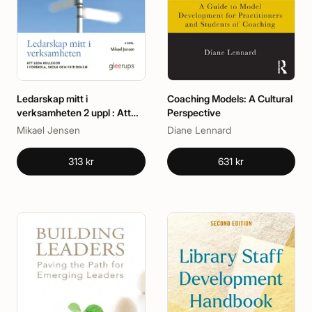
Ledarskap mitt i
Coaching Models: A Cultural
verksamheten 2 uppl : Att
Perspective
leda kollegor i förskola, skola
Mikael Jensen
Diane Lennard
och fritidshem
313 kr
631 kr