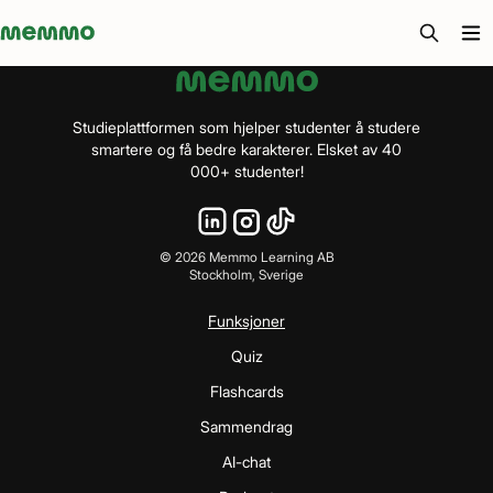
Memmo - AI-verktyg och digital kurslitteratur
Studieplattformen som hjelper studenter å studere
smartere og få bedre karakterer. Elsket av 40
000+ studenter!
©
2026
Memmo Learning AB
Stockholm, Sverige
Funksjoner
Quiz
Flashcards
Sammendrag
AI-chat