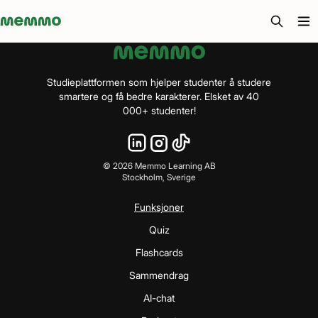
Memmo - AI-verktyg och digital kurslitteratur
Studieplattformen som hjelper studenter å studere
smartere og få bedre karakterer. Elsket av 40
000+ studenter!
©
2026
Memmo Learning AB
Stockholm, Sverige
Funksjoner
Quiz
Flashcards
Sammendrag
AI-chat