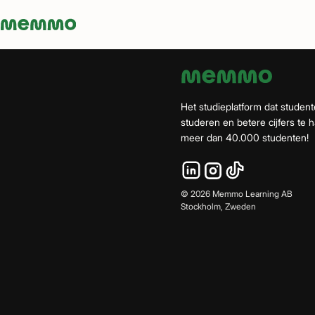
Memmo - AI-verktyg och digital kurslitteratur
Het studieplatform dat student
studeren en betere cijfers te ha
meer dan 40.000 studenten!
©
2026
Memmo Learning AB
Stockholm, Zweden