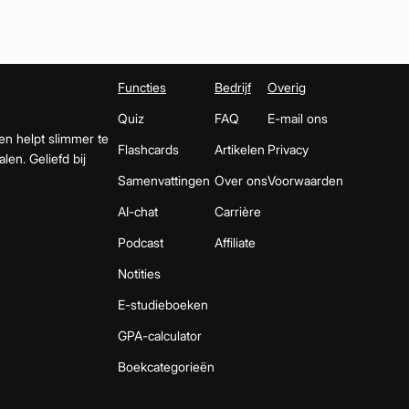
Functies
Bedrijf
Overig
Quiz
FAQ
E-mail ons
en helpt slimmer te
Flashcards
Artikelen
Privacy
len. Geliefd bij
Samenvattingen
Over ons
Voorwaarden
AI-chat
Carrière
Podcast
Affiliate
Notities
E-studieboeken
GPA-calculator
Boekcategorieën