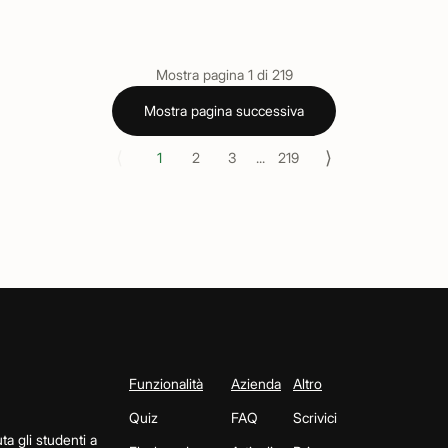
Mostra pagina
1
di
219
Mostra pagina successiva
⟨
⟩
1
2
3
...
219
Funzionalità
Azienda
Altro
Quiz
FAQ
Scrivici
ta gli studenti a