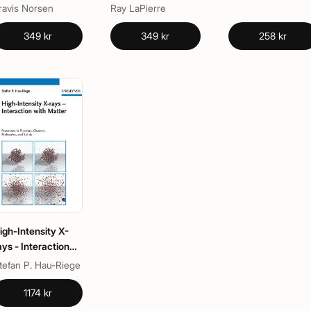
echanics
Computing
ravis Norsen
Ray LaPierre
349 kr
349 kr
258 kr
igh-Intensity X-
ays - Interaction
ith Matter
tefan P. Hau-Riege
1174 kr