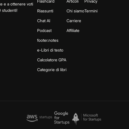
Flashcard
Articoli
Privacy
te e a ottenere voti
 studenti!
Riassunti
Chi siamo
Termini
Chat AI
Carriere
Podcast
Affiliate
footer.notes
e-Libri di testo
Calcolatore GPA
Categorie di libri