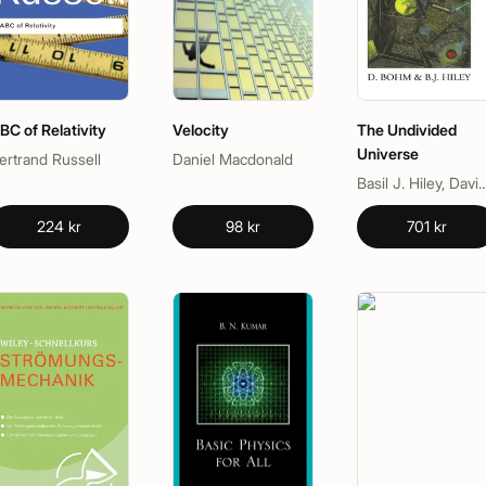
BC of Relativity
Velocity
The Undivided
Universe
ertrand Russell
Daniel Macdonald
Basil J. Hiley, Dav
224 kr
98 kr
701 kr