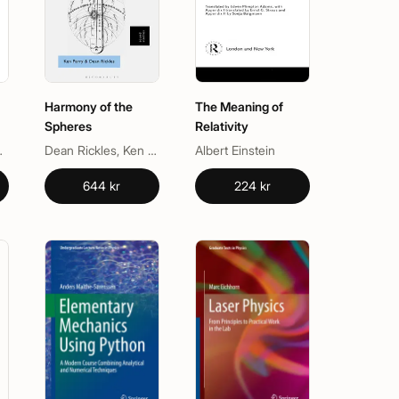
Harmony of the
The Meaning of
Spheres
Relativity
id Bohm
Dean Rickles, Ken Parry
Albert Einstein
644 kr
224 kr