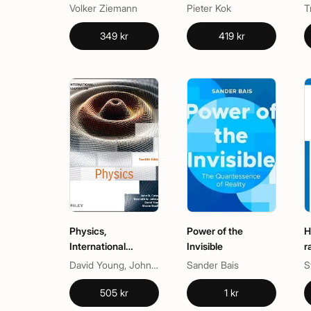
M
Volker Ziemann
Pieter Kok
T
349 kr
419 kr
Physics,
Power of the
H
International
Invisible
r
Adaptation
w
David Young, John D. Cutnell, Kenneth W. Johnson, Shane Stadler
Sander Bais
S
505 kr
1 kr