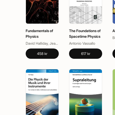
Fundamentals of
The Foundations of
A
Physics
Spacetime Physics
B
David Halliday, Jearl Walker, Robert Resnick
Antonio Vassallo
458 kr
617 kr