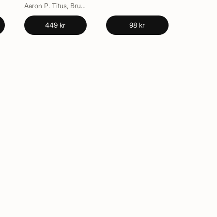
Volume 1
Aaron P. Titus, Bruce A. Sherwood, Ruth W. Chabay, Stephen J. Spicklemire
449 kr
98 kr