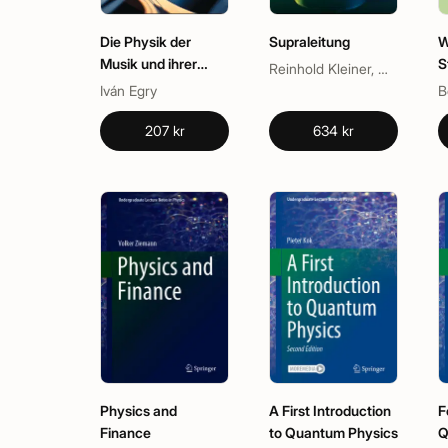
Die Physik der
Supraleitung
W
Musik und ihrer
S
Reinhold Kleiner, Werner Buckel
Instrumente
Iván Egry
207 kr
634 kr
Physics and
A First Introduction
F
Finance
to Quantum Physics
Q