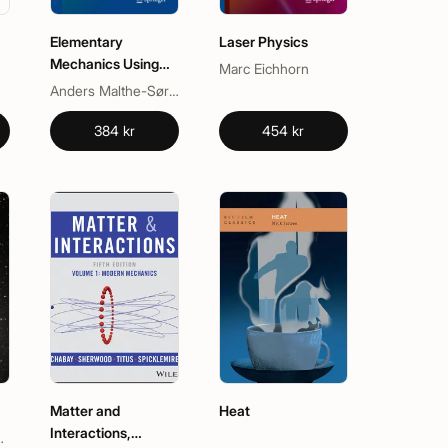
Elementary
Laser Physics
Mechanics Using
Marc Eichhorn
Python
Anders Malthe-Sørenssen
384 kr
454 kr
Matter and
Heat
Interactions,
 Angelis