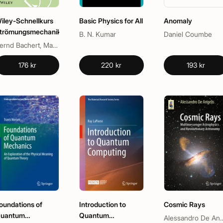
iley-Schnellkurs
Basic Physics for All
Anomaly
trömungsmechanik
B. N. Kumar
Daniel Coumbe
Bernd Bachert, Markus Stephan, Matevz Dular
176 kr
220 kr
193 kr
oundations of
Introduction to
Cosmic Rays
uantum
Quantum
Alessandro De