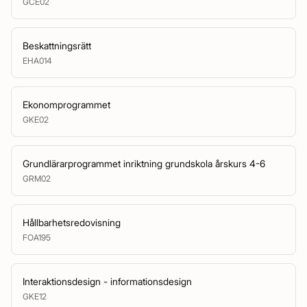
GCE02
Beskattningsrätt
EHA014
Ekonomprogrammet
GKE02
Grundlärarprogrammet inriktning grundskola årskurs 4-6
GRM02
Hållbarhetsredovisning
FOA195
Interaktionsdesign - informationsdesign
GKE12