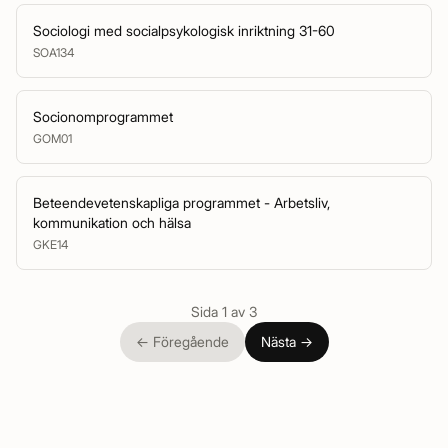
Sociologi med socialpsykologisk inriktning 31-60
SOA134
Socionomprogrammet
GOM01
Beteendevetenskapliga programmet - Arbetsliv,
kommunikation och hälsa
GKE14
Sida 1 av 3
←
Föregående
Nästa
→