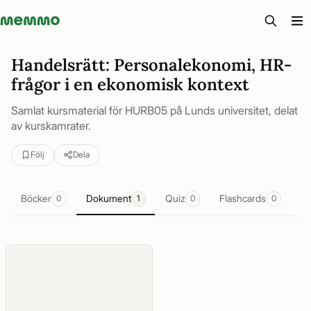
Memmo - AI-verktyg och digital kurslitteratur
Handelsrätt: Personalekonomi, HR-
frågor i en ekonomisk kontext
Samlat kursmaterial för HURB05 på Lunds universitet, delat
av kurskamrater.
Följ
Dela
Böcker
Dokument
Quiz
Flashcards
Sa
0
1
0
0