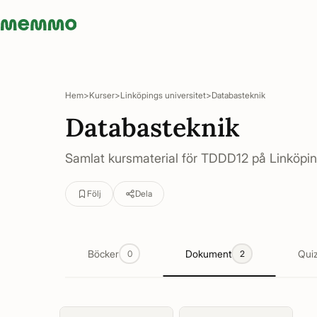
Memmo - AI-verktyg och digital kurslitteratur
Hem
Kurser
Linköpings universitet
Databasteknik
Databasteknik
Samlat kursmaterial för TDDD12 på Linköping
Följ
Dela
Böcker
Dokument
Qui
0
2