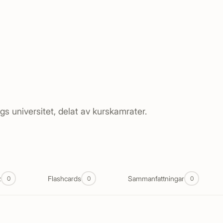
s universitet, delat av kurskamrater.
z
Flashcards
Sammanfattningar
0
0
0