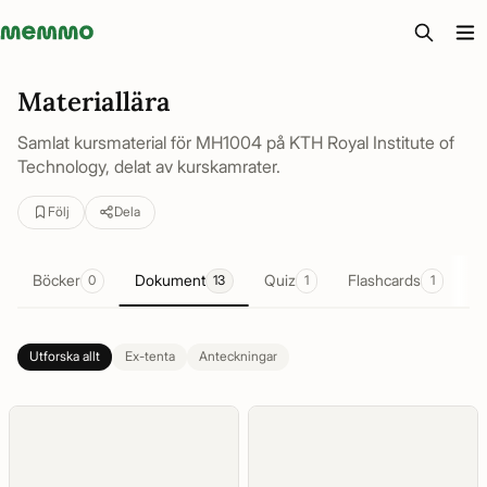
Memmo - AI-verktyg och digital kurslitteratur
Materiallära
Samlat kursmaterial för MH1004 på KTH Royal Institute of
Technology, delat av kurskamrater.
Följ
Dela
Böcker
Dokument
Quiz
Flashcards
S
0
13
1
1
Utforska allt
Ex-tenta
Anteckningar