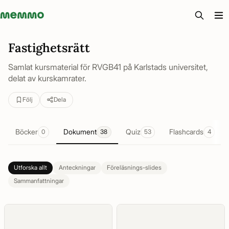
Memmo - AI-verktyg och digital kurslitteratur
Fastighetsrätt
Samlat kursmaterial för RVGB41 på Karlstads universitet,
delat av kurskamrater.
Följ
Dela
Böcker
Dokument
Quiz
Flashcards
0
38
53
4
Utforska allt
Anteckningar
Föreläsnings-slides
Sammanfattningar