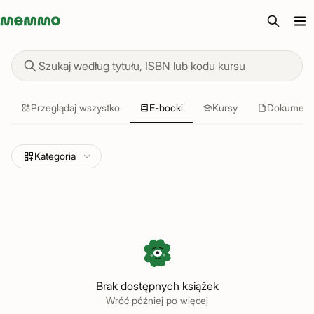
Memmo - AI-verktyg och digital kurslitteratur
Znajdź materiały do nauki
Przeglądaj wszystko
E-booki
Kursy
Dokument
Kategoria
Brak dostępnych książek
Wróć później po więcej