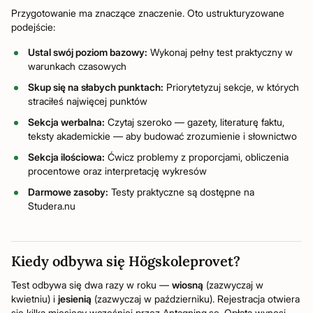
Przygotowanie ma znaczące znaczenie. Oto ustrukturyzowane
podejście:
Ustal swój poziom bazowy:
Wykonaj pełny test praktyczny w
warunkach czasowych
Skup się na słabych punktach:
Priorytetyzuj sekcje, w których
straciłeś najwięcej punktów
Sekcja werbalna:
Czytaj szeroko — gazety, literaturę faktu,
teksty akademickie — aby budować zrozumienie i słownictwo
Sekcja ilościowa:
Ćwicz problemy z proporcjami, obliczenia
procentowe oraz interpretację wykresów
Darmowe zasoby:
Testy praktyczne są dostępne na
Studera.nu
Kiedy odbywa się Högskoleprovet?
Test odbywa się dwa razy w roku —
wiosną
(zazwyczaj w
kwietniu) i
jesienią
(zazwyczaj w październiku). Rejestracja otwiera
się kilka miesięcy wcześniej przez Antagning.se. Opłata wynosi