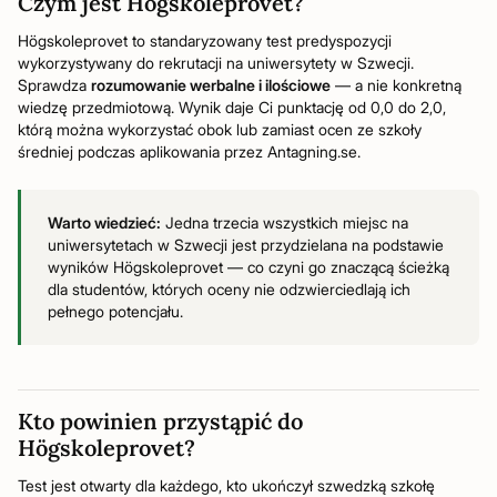
Czym jest Högskoleprovet?
Högskoleprovet to standaryzowany test predyspozycji
wykorzystywany do rekrutacji na uniwersytety w Szwecji.
Sprawdza
rozumowanie werbalne i ilościowe
— a nie konkretną
wiedzę przedmiotową. Wynik daje Ci punktację od 0,0 do 2,0,
którą można wykorzystać obok lub zamiast ocen ze szkoły
średniej podczas aplikowania przez Antagning.se.
Warto wiedzieć:
Jedna trzecia wszystkich miejsc na
uniwersytetach w Szwecji jest przydzielana na podstawie
wyników Högskoleprovet — co czyni go znaczącą ścieżką
dla studentów, których oceny nie odzwierciedlają ich
pełnego potencjału.
Kto powinien przystąpić do
Högskoleprovet?
Test jest otwarty dla każdego, kto ukończył szwedzką szkołę