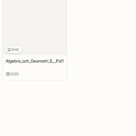
INNE
Algebra_och_Geometri_5__Pol%C3%A4r_form_och_binomiska_ekvati
2025