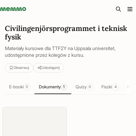
Memmo - AI-verktyg och digital kurslitteratur
Civilingenjörsprogrammet i teknisk
fysik
Materiały kursowe dla TTF2Y na Uppsala universitet,
udostępnione przez kolegów z kursu.
Obserwuj
Udostępnij
E-booki
Dokumenty
Quizy
Fiszki
Pod
0
1
0
4