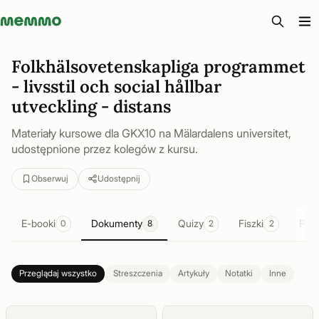
Memmo - AI-verktyg och digital kurslitteratur
Folkhälsovetenskapliga programmet
- livsstil och social hållbar
utveckling - distans
Materiały kursowe dla GKX10 na Mälardalens universitet,
udostępnione przez kolegów z kursu.
Obserwuj
Udostępnij
E-booki
Dokumenty
Quizy
Fiszki
Pod
0
8
2
2
Przeglądaj wszystko
Streszczenia
Artykuły
Notatki
Inne