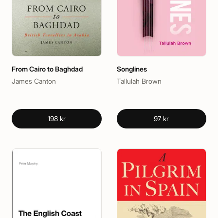
From Cairo to Baghdad
Songlines
James Canton
Tallulah Brown
198 kr
97 kr