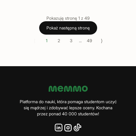
Pokazuję stronę
1
z
49
Pokaż następną stronę
⟨
⟩
1
2
3
...
49
Platforma do nauki, która pomaga studentom uczyć
się mądrzej i zdobywać lepsze oceny. Kochana
przez ponad 40 000 studentów!