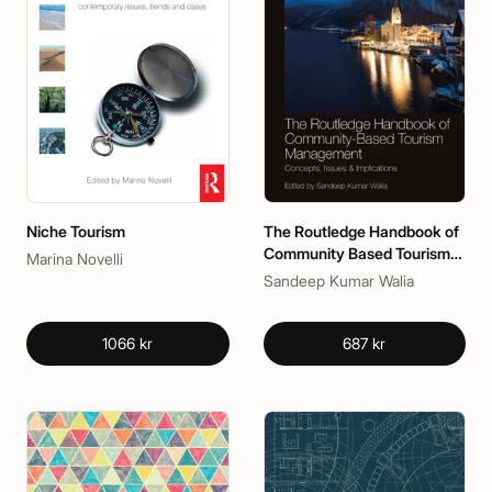
Niche Tourism
The Routledge Handbook of
Community Based Tourism
Marina Novelli
Management
Sandeep Kumar Walia
1066 kr
687 kr