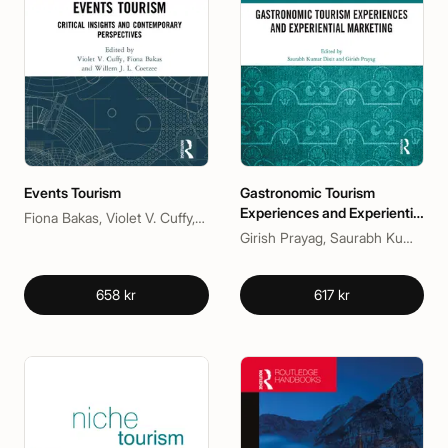
Events Tourism
Gastronomic Tourism
Experiences and Experiential
Fiona Bakas, Violet V. Cuffy, Willem J. L. Coetzee
Marketing
Girish Prayag, Saurabh Kumar Dixit
658 kr
617 kr