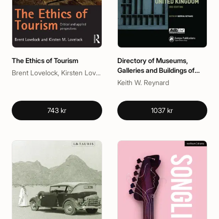
The Ethics of Tourism
Directory of Museums,
Galleries and Buildings of
Brent Lovelock, Kirsten Lovelock
Historic Interest in the UK
Keith W. Reynard
743 kr
1037 kr