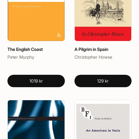
The English Coast
A Pilgrim in Spain
Peter Murphy
Christopher Howse
1019 kr
129 kr